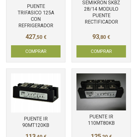
SEMIKRON SKBZ
PUENTE
28/14 MODULO
TRIFASICO 125A
PUENTE
CON
RECTIFICADOR
REFRIGERADOR
427
93
,50
€
,80
€
COMPRAR
COMPRAR
Más info
Más info
PUENTE IR
PUENTE IR
110MT80KB
90MT120KB
113
125
,40
€
,20
€