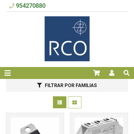
954270880
Más info
Más info
FILTRAR POR FAMILIAS