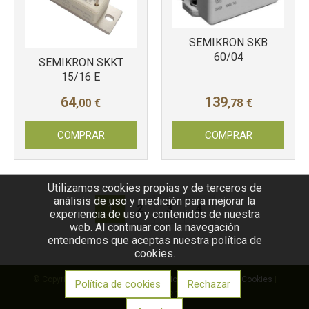
SEMIKRON SKB
60/04
SEMIKRON SKKT
15/16 E
64
139
,00
€
,78
€
COMPRAR
COMPRAR
Utilizamos cookies propias y de terceros de
análisis de uso y medición para mejorar la
1
2
3
4
experiencia de uso y contenidos de nuestra
web. Al continuar con la navegación
entendemos que aceptas nuestra política de
cookies.
© Copyright 2026 |
Aviso legal
|
Política de privacidad
|
Cookies
|
Política de cookies
Rechazar
Desarrollo web: RCO S.A.