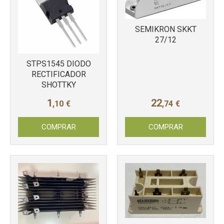
SEMIKRON SKKT
Más info
27/12
Más info
STPS1545 DIODO
RECTIFICADOR
SHOTTKY
1
22
,10
€
,74
€
COMPRAR
COMPRAR
Más info
Más info