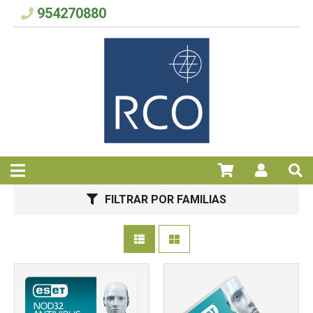
954270880
FILTRAR POR FAMILIAS
Más info
Más info