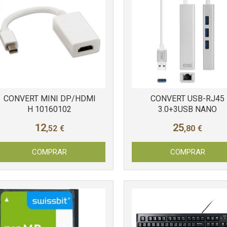
CONVERT MINI DP/HDMI
CONVERT USB-RJ45
H 10160102
3.0+3USB NANO
12
25
,52
€
,80
€
COMPRAR
COMPRAR
Más info
Más info