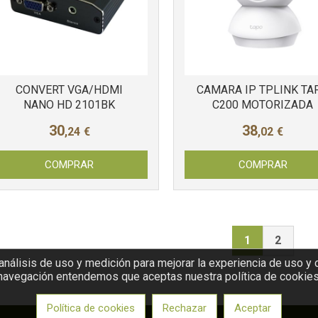
CONVERT VGA/HDMI
CAMARA IP TPLINK TA
NANO HD 2101BK
C200 MOTORIZADA
30
38
,24
€
,02
€
COMPRAR
COMPRAR
1
2
nálisis de uso y medición para mejorar la experiencia de uso y 
navegación entendemos que aceptas nuestra política de cookies
Política de cookies
Rechazar
Aceptar