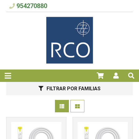
954270880
Más info
Más info
FILTRAR POR FAMILIAS