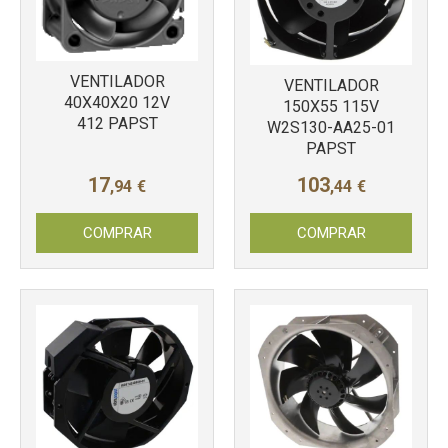
VENTILADOR
VENTILADOR
40X40X20 12V
150X55 115V
412 PAPST
W2S130-AA25-01
PAPST
17
103
,94
€
,44
€
Más info
Más info
COMPRAR
COMPRAR