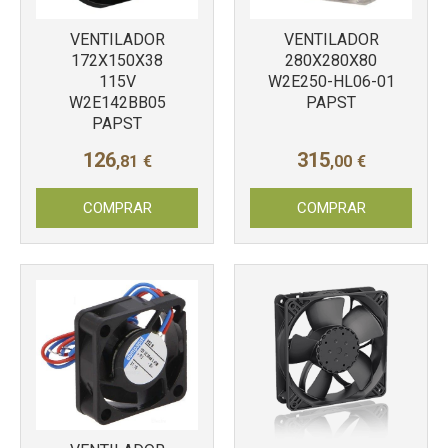
VENTILADOR
VENTILADOR
172X150X38
280X280X80
115V
W2E250-HL06-01
W2E142BB05
PAPST
PAPST
Más info
Más info
126
315
,81
€
,00
€
COMPRAR
COMPRAR