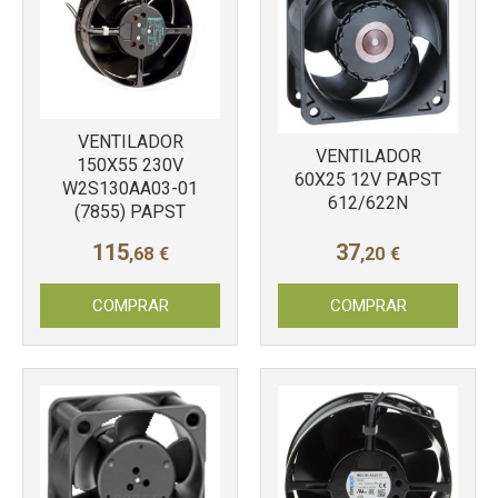
VENTILADOR
VENTILADOR
150X55 230V
60X25 12V PAPST
W2S130AA03-01
612/622N
(7855) PAPST
115
37
,68
€
,20
€
Más info
Más info
COMPRAR
COMPRAR