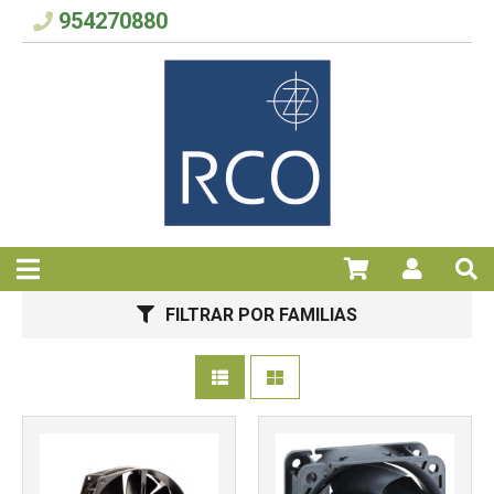
954270880
FILTRAR POR FAMILIAS
Más info
Más info