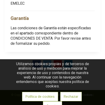
EMELEC
Garantía
Las condiciones de Garantía están especificadas
en el apartado correspondiente dentro de
CONDICIONES DE VENTA. Por favor revise antes
de formalizar su pedido.
Utilizamos cookies propias y de terceros de
análisis de uso y medición para mejorar la
experiencia de uso y contenidos de nuestra
web. Al continuar con la navegación
entendemos que aceptas nuestra política de
cookies.
© Copyright 2026 |
Aviso legal
|
Política de privacidad
|
Cookies
|
Política de cookies
Rechazar
Desarrollo web: RCO S.A.