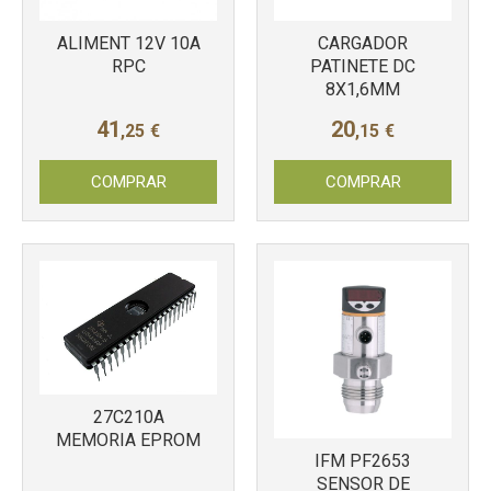
ALIMENT 12V 10A
Más info
CARGADOR
Más info
RPC
PATINETE DC
8X1,6MM
41
20
,25
€
,15
€
COMPRAR
COMPRAR
Más info
Más info
27C210A
MEMORIA EPROM
IFM PF2653
SENSOR DE