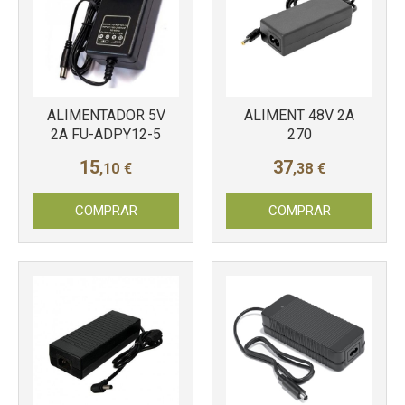
Más info
ALIMENTADOR 5V
ALIMENT 48V 2A
2A FU-ADPY12-5
270
Más info
15
37
,10
€
,38
€
COMPRAR
COMPRAR