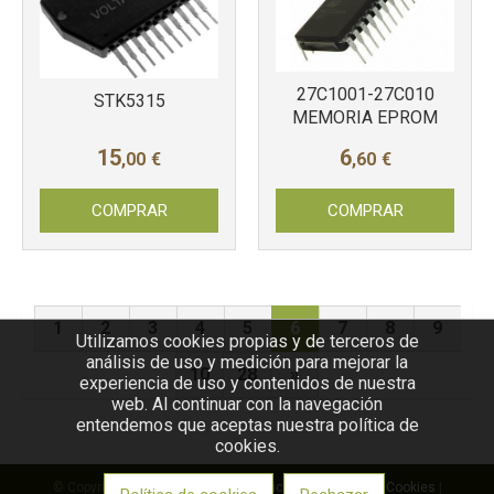
27C1001-27C010
STK5315
MEMORIA EPROM
15
6
,00
€
,60
€
COMPRAR
COMPRAR
1
2
3
4
5
6
7
8
9
Utilizamos cookies propias y de terceros de
análisis de uso y medición para mejorar la
10
28
»
experiencia de uso y contenidos de nuestra
web. Al continuar con la navegación
entendemos que aceptas nuestra política de
cookies.
© Copyright 2026 |
Aviso legal
|
Política de privacidad
|
Cookies
|