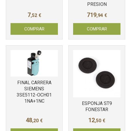
PRESION
7
719
,52
€
,94
€
COMPRAR
COMPRAR
FINAL CARRERA
SIEMENS
3SE5112-OCH01
1NA+1NC
ESPONJA ST9
FONESTAR
48
12
,20
€
,50
€